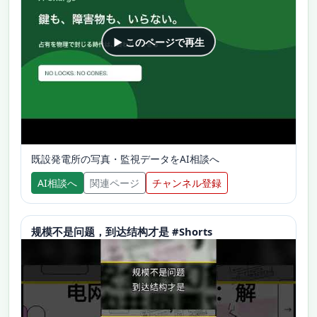
▶ このページで再生
既設発電所の写真・監視データをAI相談へ
AI相談へ
関連ページ
チャンネル登録
规模不是问题，到达结构才是 #Shorts