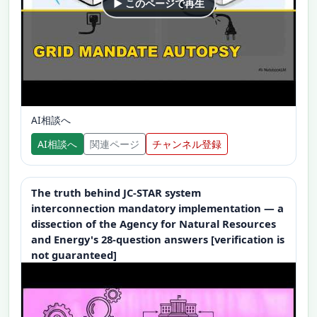
▶ このページで再生
AI相談へ
AI相談へ
関連ページ
チャンネル登録
The truth behind JC-STAR system
interconnection mandatory implementation — a
dissection of the Agency for Natural Resources
and Energy's 28-question answers [verification is
not guaranteed]