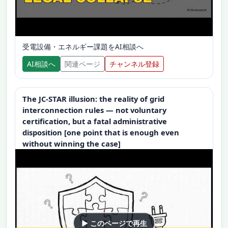
受電設備・エネルギー課題をAI相談へ
AI相談へ
関連ページ
チャンネル登録
The JC-STAR illusion: the reality of grid
interconnection rules — not voluntary
certification, but a fatal administrative
disposition [one point that is enough even
without winning the case]
▶ このページで再生