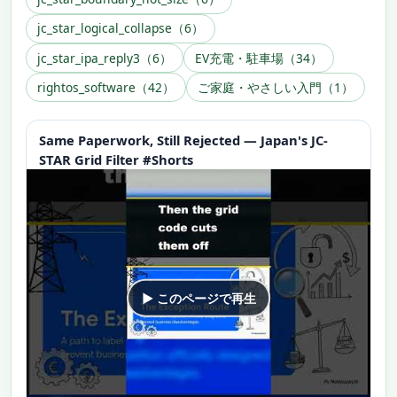
jc_star_logical_collapse（6）
jc_star_ipa_reply3（6）
EV充電・駐車場（34）
rightos_software（42）
ご家庭・やさしい入門（1）
Same Paperwork, Still Rejected — Japan's JC-
STAR Grid Filter #Shorts
▶ このページで再生