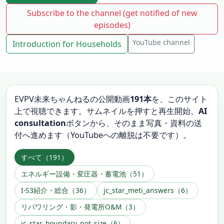
Subscribe to the channel (get notified of new
episodes)
YouTube channel
Introduction for Households
EVPV未来ちゃんねるの公開動画
191本
を、このサイト
上で視聴できます。サムネイルを押すと再生開始。
AI
consultation
ボタンから、そのまま写真・資料の送
付へ進めます（YouTubeへの離脱は不要です）。
すべて（191）
エネルギー設備・変圧器・蓄電池（51）
I-S3紹介・総合（36）
jc_star_meti_answers（6）
リパワリング・影・発電所O&M（3）
jc_star_boundary_not_size（6）