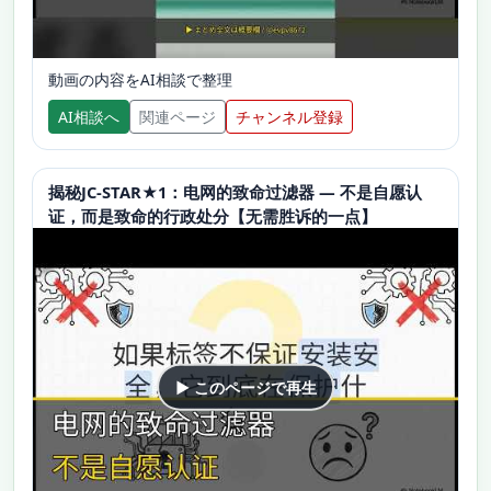
動画の内容をAI相談で整理
AI相談へ
関連ページ
チャンネル登録
揭秘JC-STAR★1：电网的致命过滤器 — 不是自愿认
证，而是致命的行政处分【无需胜诉的一点】
▶ このページで再生