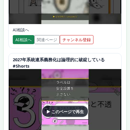
AI相談へ
AI相談へ
関連ページ
チャンネル登録
2027年系統連系義務化は論理的に破綻している
#Shorts
▶ このページで再生