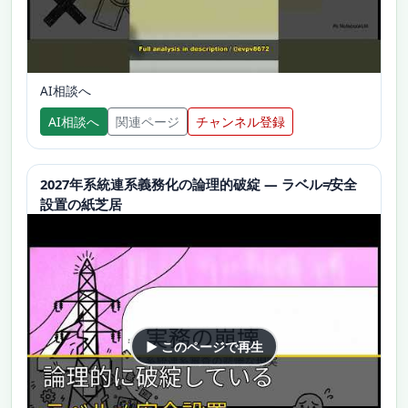
AI相談へ
AI相談へ
関連ページ
チャンネル登録
2027年系統連系義務化の論理的破綻 — ラベル≠安全
設置の紙芝居
▶ このページで再生