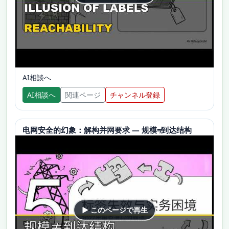
AI相談へ
AI相談へ
関連ページ
チャンネル登録
电网安全的幻象：解构并网要求 — 规模≠到达结构
▶ このページで再生