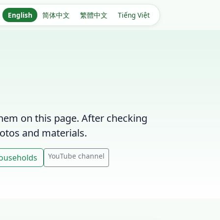
English
简体中文
繁體中文
Tiếng Việt
hem on this page. After checking
otos and materials.
YouTube channel
Households