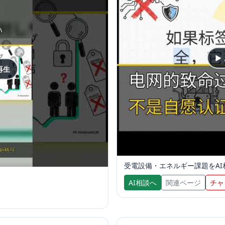
▶
再生
受電設備・エネルギー課題をAI
AI相談へ
関連ページ
チャ