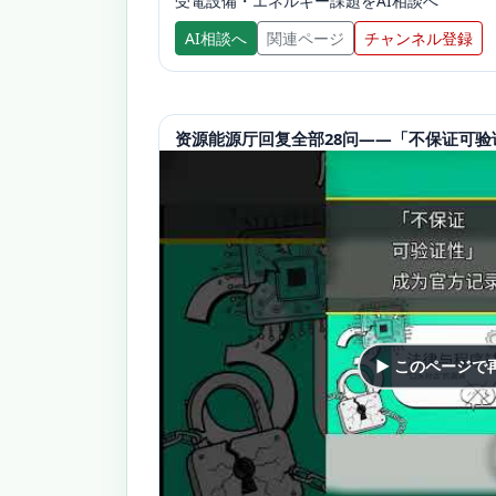
受電設備・エネルギー課題をAI相談へ
AI相談へ
関連ページ
チャンネル登録
资源能源厅回复全部28问——「不保证可验证性
▶ このページで