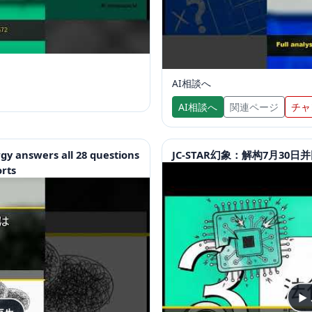
AI相談へ
AI相談へ
関連ページ
チャ
gy answers all 28 questions
JC-STAR幻象：解构7月30
orts
▶