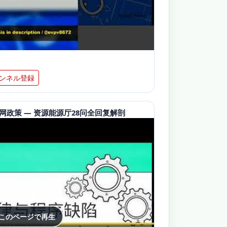
ンネル登録
日并网政策 — 资源能源厅28问全回复解剖
 このページで再生