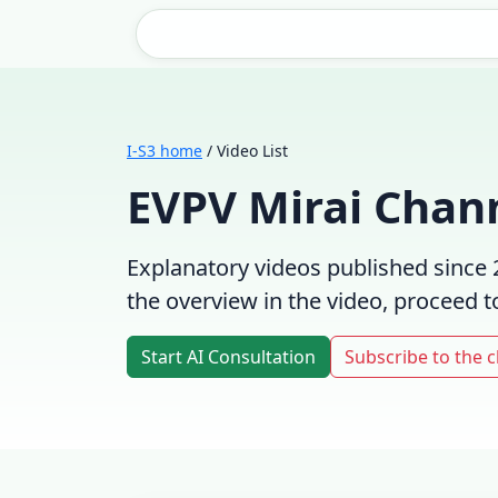
I-S3 home
/ Video List
EVPV Mirai Chann
Explanatory videos published since 
the overview in the video, proceed to
Start AI Consultation
Subscribe to the c