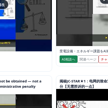
再生
受電設備・エネルギー課題をAI
AI相談へ
関連ページ
チャ
ot be obtained — not a
揭秘JC-STAR★1：电网的
dministrative penalty
分【无需胜诉的一点】