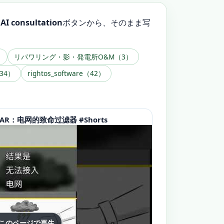
。
AI consultation
ボタンから、そのまま写
）
リパワリング・影・発電所O&M（3）
34）
rightos_software（42）
AR：电网的致命过滤器 #Shorts
 このページで再生