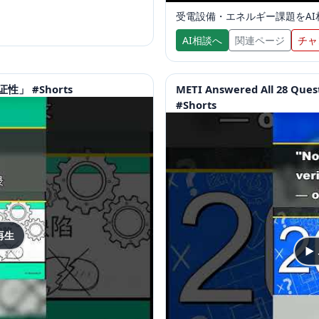
受電設備・エネルギー課題をAI
AI相談へ
関連ページ
チャ
」 #Shorts
METI Answered All 28 Quest
#Shorts
再生
▶