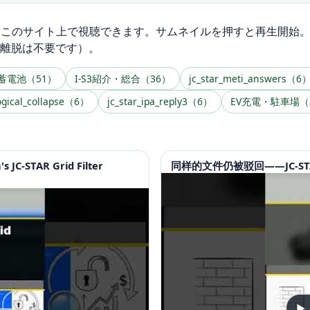
、このサイト上で視聴できます。サムネイルを押すと再生開始
の離脱は不要です）。
蓄電池（51）
I-S3紹介・総合（36）
jc_star_meti_answers（6
logical_collapse（6）
jc_star_ipa_reply3（6）
EV充電・駐車場（
s JC-STAR Grid Filter
同样的文件仍被驳回——JC-ST
▶