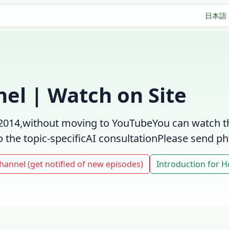
日本語
el | Watch on Site
2014,
without moving to YouTube
You can watch t
 the topic-specific
AI consultation
Please send ph
hannel (get notified of new episodes)
Introduction for 