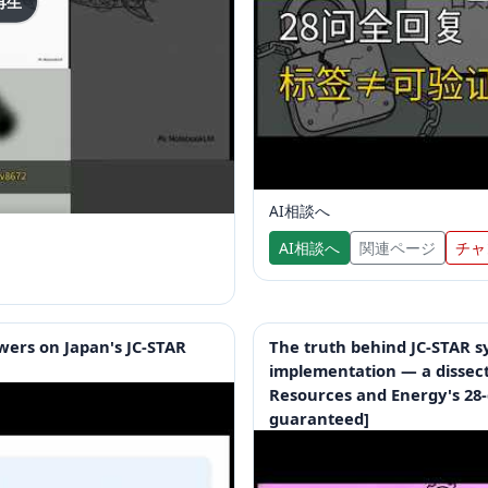
再生
AI相談へ
AI相談へ
関連ページ
チャ
ers on Japan's JC-STAR
The truth behind JC-STAR 
implementation — a dissect
Resources and Energy's 28-q
guaranteed]