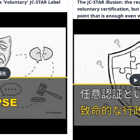
 'Voluntary' JC-STAR Label
The JC-STAR illusion: the re
voluntary certification, but
point that is enough even 
再生
▶