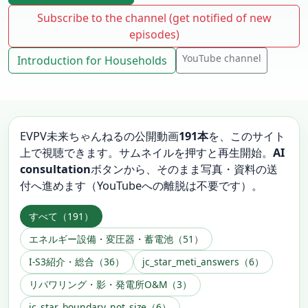
Subscribe to the channel (get notified of new
episodes)
YouTube channel
Introduction for Households
EVPV未来ちゃんねるの公開動画
191本
を、このサイト
上で視聴できます。サムネイルを押すと再生開始。
AI
consultation
ボタンから、そのまま写真・資料の送
付へ進めます（YouTubeへの離脱は不要です）。
すべて（191）
エネルギー設備・変圧器・蓄電池（51）
I-S3紹介・総合（36）
jc_star_meti_answers（6）
リパワリング・影・発電所O&M（3）
jc_star_boundary_not_size（6）