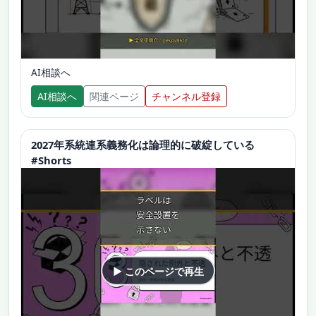
AI相談へ
AI相談へ
関連ページ
チャンネル登録
2027年系統連系義務化は論理的に破綻している
#Shorts
▶ このページで再生