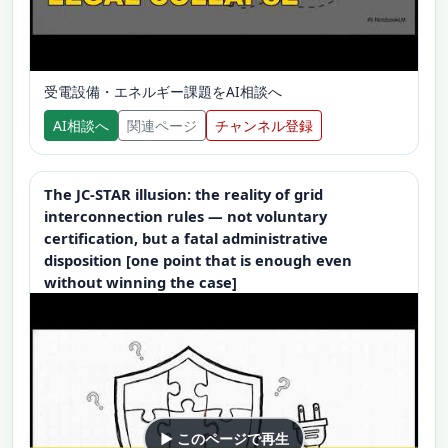
受電設備・エネルギー課題をAI相談へ
AI相談へ
関連ページ
チャンネル登録
The JC-STAR illusion: the reality of grid
interconnection rules — not voluntary
certification, but a fatal administrative
disposition [one point that is enough even
without winning the case]
▶ このページで再生