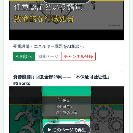
受電設備・エネルギー課題をAI相談へ
AI相談へ
関連ページ
チャンネル登録
资源能源厅回复全部28问——「不保证可验证性」
#Shorts
▶ このページで再生