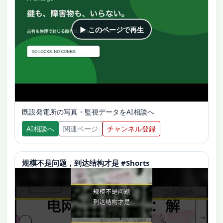
▶ このページで再生
既設発電所の写真・監視データをAI相談へ
AI相談へ
関連ページ
チャンネル登録
规模不是问题，到达结构才是 #Shorts