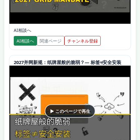
AI相談へ
AI相談へ
関連ページ
チャンネル登録
2027并网新规：纸牌屋般的脆弱？— 标签≠安全安装
▶ このページで再生