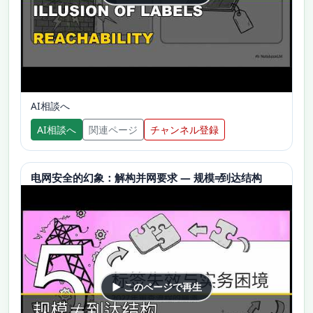
AI相談へ
AI相談へ
関連ページ
チャンネル登録
电网安全的幻象：解构并网要求 — 规模≠到达结构
▶ このページで再生