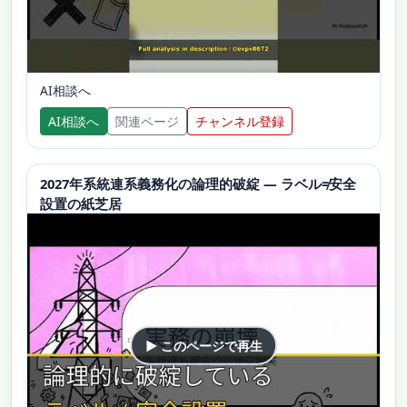
AI相談へ
AI相談へ
関連ページ
チャンネル登録
2027年系統連系義務化の論理的破綻 — ラベル≠安全
設置の紙芝居
▶ このページで再生