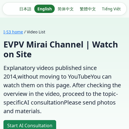
日本語
English
简体中文
繁體中文
Tiếng Việt
I-S3 home
/ Video List
EVPV Mirai Channel | Watch
on Site
Explanatory videos published since
2014,
without moving to YouTube
You can
watch them on this page. After checking the
overview in the video, proceed to the topic-
specific
AI consultation
Please send photos
and materials.
Start AI Consultation