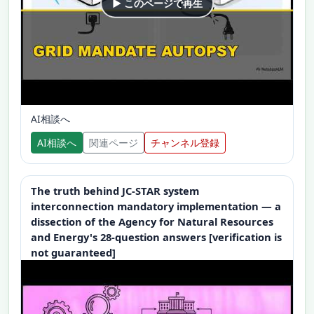
▶ このページで再生
AI相談へ
AI相談へ
関連ページ
チャンネル登録
The truth behind JC-STAR system
interconnection mandatory implementation — a
dissection of the Agency for Natural Resources
and Energy's 28-question answers [verification is
not guaranteed]