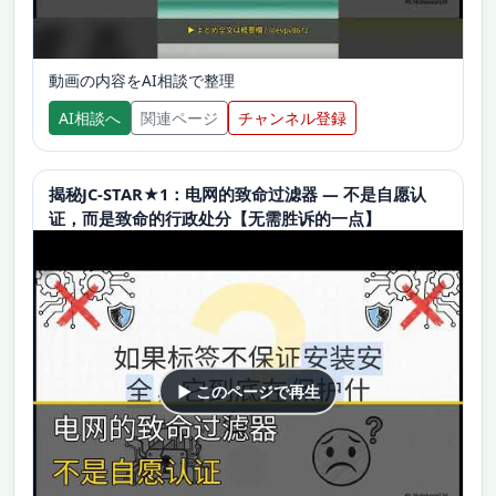
動画の内容をAI相談で整理
AI相談へ
関連ページ
チャンネル登録
揭秘JC-STAR★1：电网的致命过滤器 — 不是自愿认
证，而是致命的行政处分【无需胜诉的一点】
▶ このページで再生