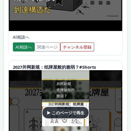
AI相談へ
AI相談へ
関連ページ
チャンネル登録
2027并网新规：纸牌屋般的脆弱？#Shorts
▶ このページで再生