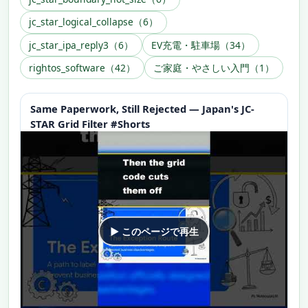
jc_star_logical_collapse（6）
jc_star_ipa_reply3（6）
EV充電・駐車場（34）
rightos_software（42）
ご家庭・やさしい入門（1）
Same Paperwork, Still Rejected — Japan's JC-
STAR Grid Filter #Shorts
▶ このページで再生