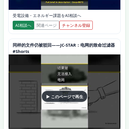
受電設備・エネルギー課題をAI相談へ
AI相談へ
関連ページ
チャンネル登録
同样的文件仍被驳回——JC-STAR：电网的致命过滤器
#Shorts
▶ このページで再生