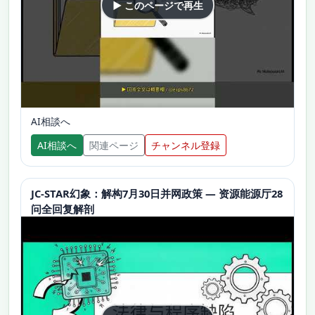
▶ このページで再生
AI相談へ
AI相談へ
関連ページ
チャンネル登録
JC-STAR幻象：解构7月30日并网政策 — 资源能源厅28
问全回复解剖