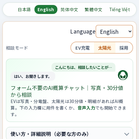
日本語
English
简体中文
繁體中文
Tiếng Việt
Language
相談モード
EV充電
太陽光
採用
こんにちは、相談したいことが…
はい、お聞きします。
フォーム不要のAI概算チャット｜写真・30分値
から相談
EVは写真・分電盤、太陽光は30分値・明細があればAI概
算。下の入力欄に用件を書くか、
音声入力
でも開始できま
す。
使い方・詳細説明（必要な方のみ）