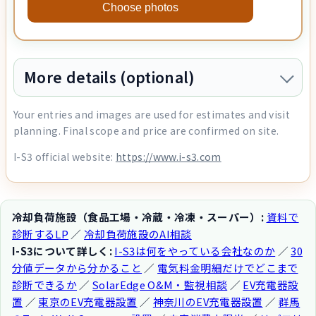
Choose photos
More details (optional)
Your entries and images are used for estimates and visit
planning. Final scope and price are confirmed on site.
I-S3 official website:
https://www.i-s3.com
冷却負荷施設（食品工場・冷蔵・冷凍・スーパー）:
資料で
診断するLP
／
冷却負荷施設のAI相談
I-S3について詳しく:
I-S3は何をやっている会社なのか
／
30
分値データから分かること
／
電気料金明細だけでどこまで
診断できるか
／
SolarEdge O&M・監視相談
／
EV充電器設
置
／
東京のEV充電器設置
／
神奈川のEV充電器設置
／
群馬