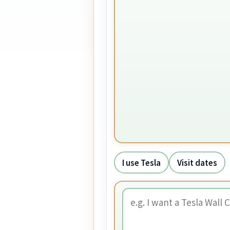
I use Tesla
Visit dates