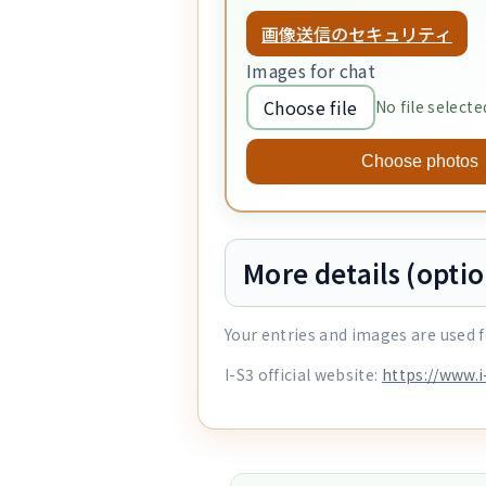
画像送信のセキュリティ
Images for chat
Choose file
No file selecte
Choose photos
More details (optio
Your entries and images are used f
I-S3 official website:
https://www.