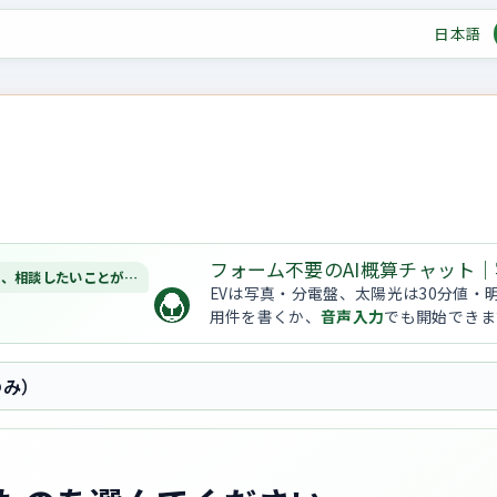
日本語
フォーム不要のAI概算チャット｜
は、相談したいことが…
EVは写真・分電盤、太陽光は30分値・
用件を書くか、
音声入力
でも開始できま
のみ）