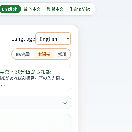
English
简体中文
繁體中文
Tiếng Việt
Language
EV充電
太陽光
採用
写真・30分値から相談
明細があればAI概算。下の入力欄に
す。