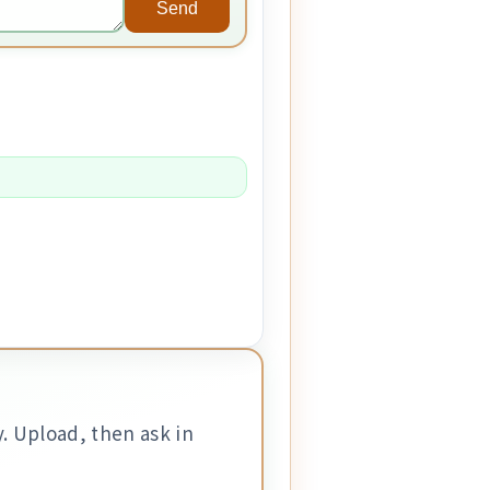
Send
. Upload, then ask in