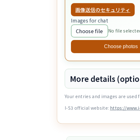
画像送信のセキュリティ
Images for chat
Choose file
No file selecte
Choose photos
More details (optio
Your entries and images are used f
I-S3 official website:
https://www.