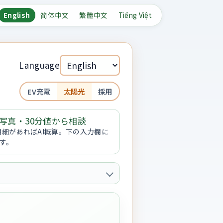
English
简体中文
繁體中文
Tiếng Việt
Language
EV充電
太陽光
採用
写真・30分値から相談
明細があればAI概算。下の入力欄に
す。