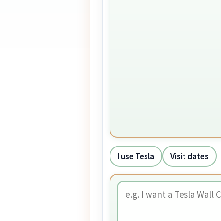
I use Tesla
Visit dates