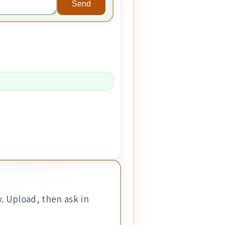
Send
. Upload, then ask in