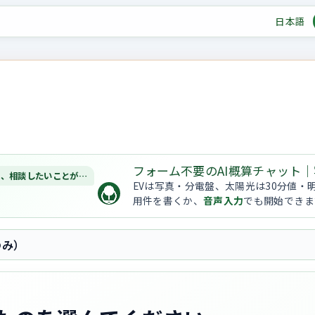
日本語
フォーム不要のAI概算チャット｜
は、相談したいことが…
EVは写真・分電盤、太陽光は30分値・
用件を書くか、
音声入力
でも開始できま
のみ）