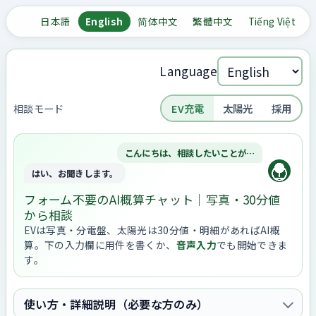
日本語
English
简体中文
繁體中文
Tiếng Việt
Language
相談モード
EV充電
太陽光
採用
こんにちは、相談したいことが…
はい、お聞きします。
フォーム不要のAI概算チャット｜写真・30分値
から相談
EVは写真・分電盤、太陽光は30分値・明細があればAI概
算。下の入力欄に用件を書くか、
音声入力
でも開始できま
す。
使い方・詳細説明（必要な方のみ）