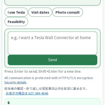
I use Tesla
Visit dates
Photo consult
Feasibility
Send
Press Enter to send; Shift+Enter for a new line.
All communication is protected with HTTPS/TLS encryption.
Security details
担当者の確認・折り返しは翌営業日以内を目安に進めます。
お急ぎの場合は 027-384-4646