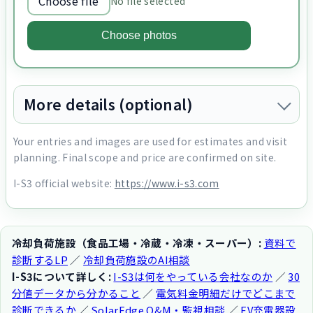
Choose file
No file selected
Choose photos
More details (optional)
Your entries and images are used for estimates and visit
planning. Final scope and price are confirmed on site.
I-S3 official website:
https://www.i-s3.com
冷却負荷施設（食品工場・冷蔵・冷凍・スーパー）:
資料で
診断するLP
／
冷却負荷施設のAI相談
I-S3について詳しく:
I-S3は何をやっている会社なのか
／
30
分値データから分かること
／
電気料金明細だけでどこまで
診断できるか
／
SolarEdge O&M・監視相談
／
EV充電器設