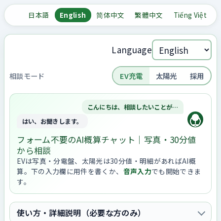
日本語
English
简体中文
繁體中文
Tiếng Việt
Language
相談モード
EV充電
太陽光
採用
こんにちは、相談したいことが…
はい、お聞きします。
フォーム不要のAI概算チャット｜写真・30分値
から相談
EVは写真・分電盤、太陽光は30分値・明細があればAI概
算。下の入力欄に用件を書くか、
音声入力
でも開始できま
す。
使い方・詳細説明（必要な方のみ）