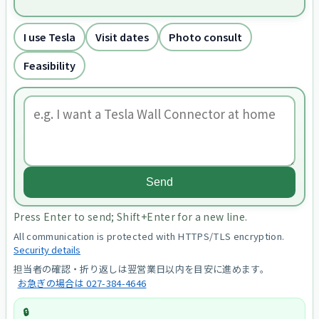
I use Tesla
Visit dates
Photo consult
Feasibility
Send
Press Enter to send; Shift+Enter for a new line.
All communication is protected with HTTPS/TLS encryption.
Security details
担当者の確認・折り返しは翌営業日以内を目安に進めます。
お急ぎの場合は 027-384-4646