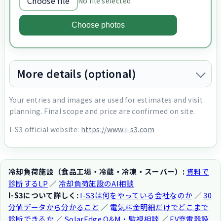
Choose file
No file selected
Choose photos
More details (optional)
Your entries and images are used for estimates and visit
planning. Final scope and price are confirmed on site.
I-S3 official website:
https://www.i-s3.com
冷却負荷施設（食品工場・冷蔵・冷凍・スーパー）:
資料で
診断するLP
／
冷却負荷施設のAI相談
I-S3について詳しく:
I-S3は何をやっている会社なのか
／
30
分値データから分かること
／
電気料金明細だけでどこまで
診断できるか
／
SolarEdge O&M・監視相談
／
EV充電器設